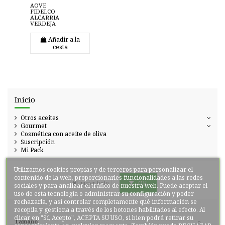
AOVE
FIDELCO
ALCARRIA
VERDEJA
Añadir a la
cesta
Inicio
Otros aceites
Gourmet
Cosmética con aceite de oliva
Suscripción
Mi Pack
Utilizamos cookies propias y de terceros para personalizar el
contenido de la web, proporcionarles funcionalidades a las redes
OK
Limpiar todo
sociales y para analizar el tráfico de nuestra web. Puede aceptar el
uso de esta tecnología o administrar su configuración y poder
rechazarla, y así controlar completamente qué información se
recopila y gestiona a través de los botones habilitados al efecto. Al
clicar en "Sí, Acepto", ACEPTA SU USO, si bien podrá retirar su
Tamaño
