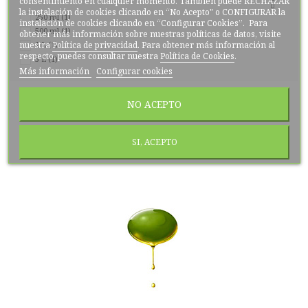
consentimiento en cualquier momento. También puede RECHAZAR

la instalación de cookies clicando en “No Acepto" o CONFIGURAR la
250 ml
(1)
instalación de cookies clicando en “Configurar Cookies”. Para
500 ml
(1)
obtener más información sobre nuestras políticas de datos, visite
nuestra
Política de privacidad
. Para obtener más información al
1 L
(1)
respecto, puedes consultar nuestra
Política de Cookies
.
5 L
(1)
Más información
Configurar cookies
NO ACEPTO
SI, ACEPTO