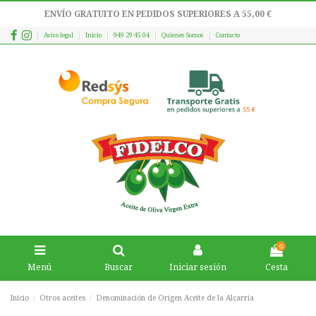
ENVÍO GRATUITO EN PEDIDOS SUPERIORES A 55,00 €
Aviso legal
Inicio
949 29 45 04
Quienes Somos
Contacto
0
Menú
Buscar
Iniciar sesión
Cesta
Inicio
Otros aceites
Denominación de Origen Aceite de la Alcarria