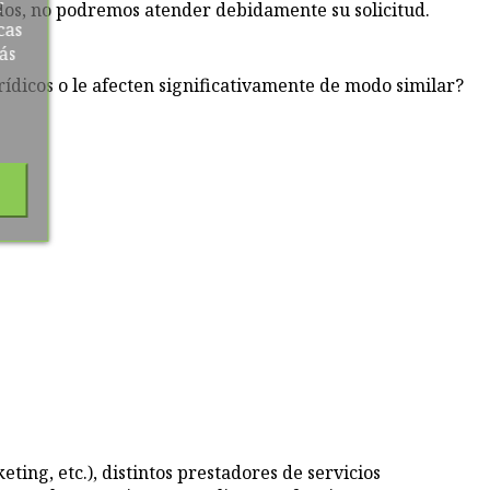
r
citados, no podremos atender debidamente su solicitud.
cas
ás
rídicos o le afecten significativamente de modo similar?
ting, etc.), distintos prestadores de servicios