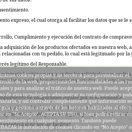
onsentimiento.
to expreso, el cual otorga al facilitar los datos que se le 
arrollo, Cumplimiento y ejecución del contrato de comprave
la adquisición de los productos ofertados en nuestra web, a
s relacionadas con tu pedido, lo cual está legitimado por la
terés legítimo del Responsable.
n interés legitimo para atender las solicitudes o consultas
lizamos cookies propias y de terceros para personalizar el
stos datos resulta beneficioso para ustedes, en tanto nos
tenido de la web, proporcionarles funcionalidades a las re
iales y para analizar el tráfico de nuestra web. Puede acep
uso de esta tecnología o administrar su configuración y pod
umplimiento de obligaciones legales por el Responsable.
hazarla, y así controlar completamente qué información se
los derechos sobre los que se informan más abajo, o con re
opila y gestiona a través de los botones habilitados al efecto
cumplimiento de obligaciones legales por parte de la entida
car en "Sí, Acepto", ACEPTA SU USO, si bien podrá retirar su
sentimiento en cualquier momento. También puede
 sucederá si no nos los facilita?
HAZAR la instalación de cookies clicando en “No Acepto" o