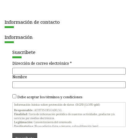
Información de contacto
Información
Suscríbete
Dirección de correo electrónico
*
Nombre
Debe aceptar los
términos y condiciones
Información básica sobre protección de datos (RGPD|LOPD-gdd)
Responsable:
ACEITES DELGADO, S.L
Finalidad:
Envío de información periódica de nuestras actividades, productos y/o
servicios por medios electrónicos.
Legitimación:
Consentimiento del interesado.
Destinatarios:
No se cederán datos a terceros, salvo obligación legal
Derechos:
Acceder, rectificar, limitar y suprimir los datos, así como presentar una
reclamación ante la autoridad nacional de control, como se explica en la información