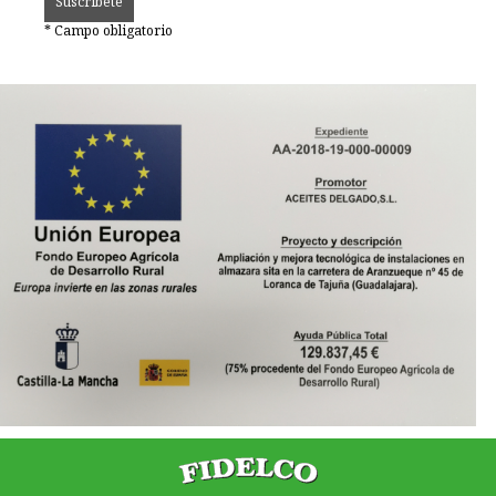
adicional.
Información Adicional:
Puede consultar la información adicional y detallada sobre
*
Campo obligatorio
Protección de Datos en nuestra “Política de Privacidad”.