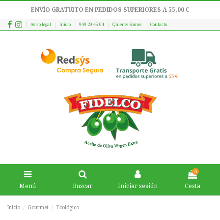
ENVÍO GRATUITO EN PEDIDOS SUPERIORES A 55,00 €
Aviso legal
Inicio
949 29 45 04
Quienes Somos
Contacto
0
Menú
Buscar
Iniciar sesión
Cesta
Inicio
Gourmet
Ecológico