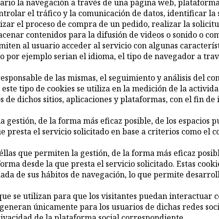
rio la navegación a través de una página web, plataforma o 
trolar el tráfico y la comunicación de datos, identificar la
zar el proceso de compra de un pedido, realizar la solicitud
enar contenidos para la difusión de videos o sonido o comp
iten al usuario acceder al servicio con algunas caracterís
o por ejemplo serian el idioma, el tipo de navegador a trav
sponsable de las mismas, el seguimiento y análisis del com
te tipo de cookies se utiliza en la medición de la actividad
 de dichos sitios, aplicaciones y plataformas, con el fin de 
gestión, de la forma más eficaz posible, de los espacios pub
 presta el servicio solicitado en base a criterios como el 
éllas que permiten la gestión, de la forma más eficaz posible
forma desde la que presta el servicio solicitado. Estas co
uada de sus hábitos de navegación, lo que permite desarroll
ue se utilizan para que los visitantes puedan interactuar c
 generan únicamente para los usuarios de dichas redes socia
rivacidad de la plataforma social correspondiente.