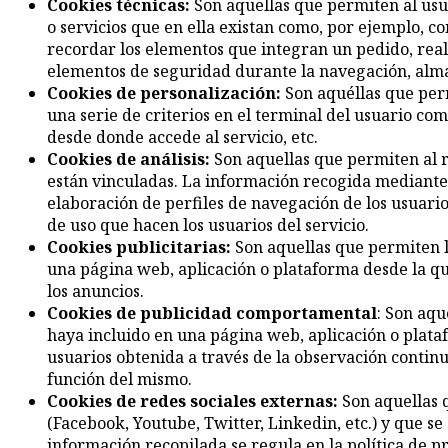
Cookies técnicas:
Son aquellas que permiten al usua
o servicios que en ella existan como, por ejemplo, con
recordar los elementos que integran un pedido, reali
elementos de seguridad durante la navegación, almac
Cookies de personalización:
Son aquéllas que perm
una serie de criterios en el terminal del usuario com
desde donde accede al servicio, etc.
Cookies de análisis:
Son aquellas que permiten al re
están vinculadas. La información recogida mediante es
elaboración de perfiles de navegación de los usuarios
de uso que hacen los usuarios del servicio.
Cookies publicitarias:
Son aquellas que permiten la 
una página web, aplicación o plataforma desde la que
los anuncios.
Cookies de publicidad comportamental
: Son aqu
haya incluido en una página web, aplicación o plata
usuarios obtenida a través de la observación contin
función del mismo.
Cookies de redes sociales externas:
Son aquellas q
(Facebook, Youtube, Twitter, Linkedin, etc.) y que se
información recopilada se regula en la política de p